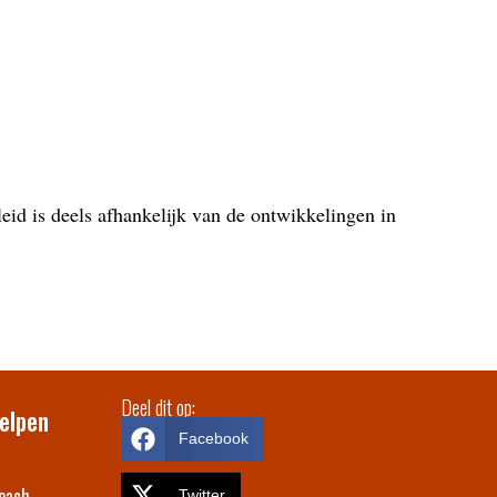
eid is deels afhankelijk van de ontwikkelingen in
Deel dit op:
elpen
Facebook
each
Twitter