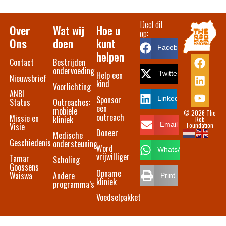
Deel dit
Over
Wat wij
Hoe u
op:
Ons
doen
kunt
Facebook
helpen
Contact​
Bestrijden
ondervoeding
Help een
Twitter
Nieuwsbrief
kind
Voorlichting
ANBI
Sponsor
LinkedIn
Status
Outreaches:
een
mobiele
© 2026 The
outreach
Missie en
kliniek
Rob
Foundation
Email
Visie
Doneer
Medische
Geschiedenis
ondersteuning
Word
WhatsApp
vrijwilliger
Tamar
Scholing
Goossens
Opname
Waiswa
Andere
Print
kliniek
programma’s
Voedselpakket