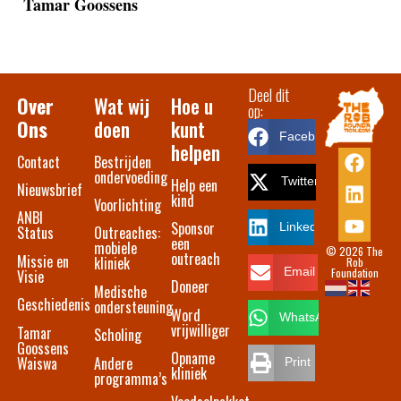
Tamar Goossens
Deel dit
Over
Wat wij
Hoe u
op:
Ons
doen
kunt
Facebook
helpen
Contact​
Bestrijden
ondervoeding
Help een
Twitter
Nieuwsbrief
kind
Voorlichting
ANBI
Sponsor
LinkedIn
Status
Outreaches:
een
mobiele
© 2026 The
outreach
Missie en
kliniek
Rob
Foundation
Email
Visie
Doneer
Medische
Geschiedenis
ondersteuning
Word
WhatsApp
vrijwilliger
Tamar
Scholing
Goossens
Opname
Waiswa
Andere
Print
kliniek
programma’s