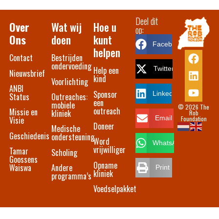
Deel dit
Over
Wat wij
Hoe u
op:
Ons
doen
kunt
Facebook
helpen
Contact​
Bestrijden
ondervoeding
Help een
Twitter
Nieuwsbrief
kind
Voorlichting
ANBI
Sponsor
LinkedIn
Status
Outreaches:
een
mobiele
© 2026 The
outreach
Missie en
kliniek
Rob
Foundation
Email
Visie
Doneer
Medische
Geschiedenis
ondersteuning
Word
WhatsApp
vrijwilliger
Tamar
Scholing
Goossens
Opname
Waiswa
Andere
Print
kliniek
programma’s
Voedselpakket