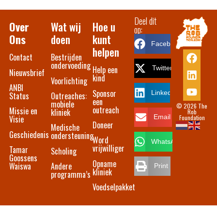
Deel dit
Over
Wat wij
Hoe u
op:
Ons
doen
kunt
Facebook
helpen
Contact​
Bestrijden
ondervoeding
Help een
Twitter
Nieuwsbrief
kind
Voorlichting
ANBI
Sponsor
LinkedIn
Status
Outreaches:
een
mobiele
© 2026 The
outreach
Missie en
kliniek
Rob
Foundation
Email
Visie
Doneer
Medische
Geschiedenis
ondersteuning
Word
WhatsApp
vrijwilliger
Tamar
Scholing
Goossens
Opname
Waiswa
Andere
Print
kliniek
programma’s
Voedselpakket