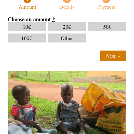
Amount
Details
Payment
Choose an amount
*
10
€
20
€
50
€
100
€
Other
Next
»