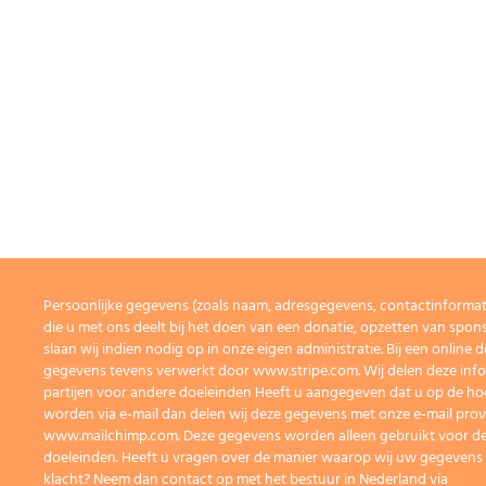
Persoonlijke gegevens (zoals naam, adresgegevens, contactinforma
die u met ons deelt bij het doen van een donatie, opzetten van spons
slaan wij indien nodig op in onze eigen administratie. Bij een onlin
gegevens tevens verwerkt door www.stripe.com. Wij delen deze info
partijen voor andere doeleinden Heeft u aangegeven dat u op de h
worden via e-mail dan delen wij deze gegevens met onze e-mail prov
www.mailchimp.com. Deze gegevens worden alleen gebruikt voor de
doeleinden. Heeft u vragen over de manier waarop wij uw gegevens
klacht? Neem dan contact op met het bestuur in Nederland via