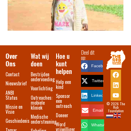
Deel dit
Over
Wat wij
Hoe u
op:
Ons
doen
kunt
Facebook
helpen
Contact​
Bestrijden
ondervoeding
Help een
Twitter
Nieuwsbrief
kind
Voorlichting
ANBI
Sponsor
LinkedIn
Status
Outreaches:
een
mobiele
© 2026 The
outreach
Missie en
kliniek
Rob
Foundation
Email
Visie
Doneer
Medische
Geschiedenis
ondersteuning
Word
WhatsApp
vrijwilliger
Tamar
Scholing