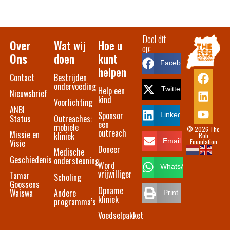
Deel dit
Over
Wat wij
Hoe u
op:
Ons
doen
kunt
Facebook
helpen
Contact​
Bestrijden
ondervoeding
Help een
Twitter
Nieuwsbrief
kind
Voorlichting
ANBI
Sponsor
LinkedIn
Status
Outreaches:
een
mobiele
© 2026 The
outreach
Missie en
kliniek
Rob
Foundation
Email
Visie
Doneer
Medische
Geschiedenis
ondersteuning
Word
WhatsApp
vrijwilliger
Tamar
Scholing
Goossens
Opname
Waiswa
Andere
Print
kliniek
programma’s
Voedselpakket