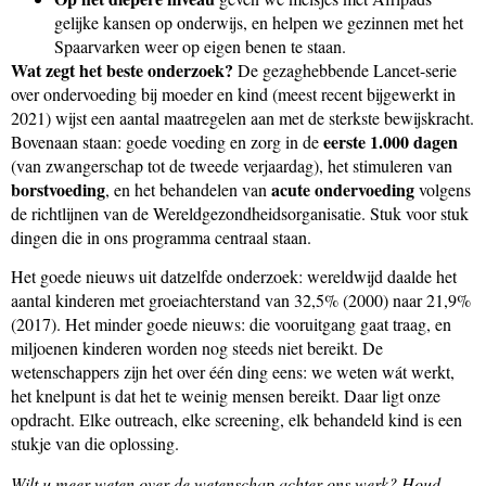
gelijke kansen op onderwijs, en helpen we gezinnen met het
Spaarvarken weer op eigen benen te staan.
Wat zegt het beste onderzoek?
De gezaghebbende Lancet-serie
over ondervoeding bij moeder en kind (meest recent bijgewerkt in
2021) wijst een aantal maatregelen aan met de sterkste bewijskracht.
eerste 1.000 dagen
Bovenaan staan: goede voeding en zorg in de
(van zwangerschap tot de tweede verjaardag), het stimuleren van
borstvoeding
acute ondervoeding
, en het behandelen van
volgens
de richtlijnen van de Wereldgezondheidsorganisatie. Stuk voor stuk
dingen die in ons programma centraal staan.
Het goede nieuws uit datzelfde onderzoek: wereldwijd daalde het
aantal kinderen met groeiachterstand van 32,5% (2000) naar 21,9%
(2017). Het minder goede nieuws: die vooruitgang gaat traag, en
miljoenen kinderen worden nog steeds niet bereikt. De
wetenschappers zijn het over één ding eens: we weten wát werkt,
het knelpunt is dat het te weinig mensen bereikt. Daar ligt onze
opdracht. Elke outreach, elke screening, elk behandeld kind is een
stukje van die oplossing.
Wilt u meer weten over de wetenschap achter ons werk? Houd