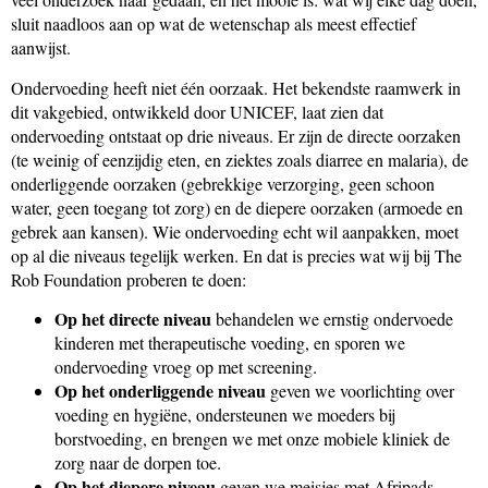
sluit naadloos aan op wat de wetenschap als meest effectief
aanwijst.
Ondervoeding heeft niet één oorzaak. Het bekendste raamwerk in
dit vakgebied, ontwikkeld door UNICEF, laat zien dat
ondervoeding ontstaat op drie niveaus. Er zijn de directe oorzaken
(te weinig of eenzijdig eten, en ziektes zoals diarree en malaria), de
onderliggende oorzaken (gebrekkige verzorging, geen schoon
water, geen toegang tot zorg) en de diepere oorzaken (armoede en
gebrek aan kansen). Wie ondervoeding echt wil aanpakken, moet
op al die niveaus tegelijk werken. En dat is precies wat wij bij The
Rob Foundation proberen te doen:
Op het directe niveau
behandelen we ernstig ondervoede
kinderen met therapeutische voeding, en sporen we
ondervoeding vroeg op met screening.
Op het onderliggende niveau
geven we voorlichting over
voeding en hygiëne, ondersteunen we moeders bij
borstvoeding, en brengen we met onze mobiele kliniek de
zorg naar de dorpen toe.
Op het diepere niveau
geven we meisjes met Afripads