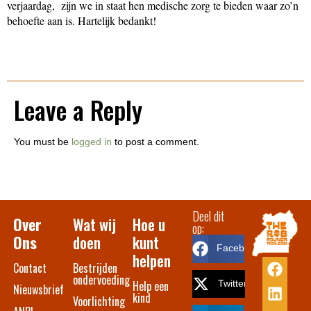
verjaardag, zijn we in staat hen medische zorg te bieden waar zo’n
behoefte aan is. Hartelijk bedankt!
Leave a Reply
You must be
logged in
to post a comment.
Deel dit
Over
Wat wij
Hoe u
op:
Ons
doen
kunt
Facebook
helpen
Contact​
Bestrijden
ondervoeding
Help een
Twitter
Nieuwsbrief
kind
Voorlichting