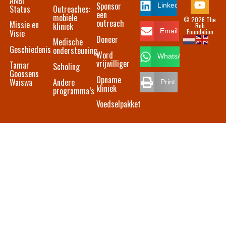
ANBI
Sponsor
LinkedIn
Status
Outreaches:
een
mobiele
© 2026 The
outreach
Missie en
kliniek
Rob
Foundation
Email
Visie
Doneer
Medische
Geschiedenis
ondersteuning
Word
WhatsApp
vrijwilliger
Tamar
Scholing
Goossens
Opname
Waiswa
Andere
Print
kliniek
programma’s
Voedselpakket