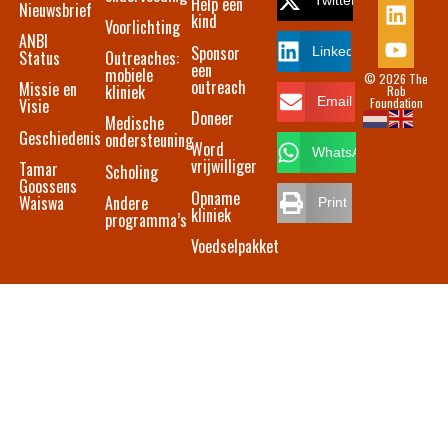
Help een
Twitter
Nieuwsbrief
kind
Voorlichting
ANBI
Sponsor
LinkedIn
Status
Outreaches:
een
mobiele
© 2026 The
outreach
Missie en
kliniek
Rob
Foundation
Email
Visie
Doneer
Medische
Geschiedenis
ondersteuning
Word
WhatsApp
vrijwilliger
Tamar
Scholing
Goossens
Opname
Waiswa
Andere
Print
kliniek
programma’s
Voedselpakket