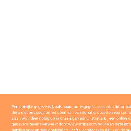
Persoonlijke gegevens (zoals naam, adresgegevens, contactinforma
die u met ons deelt bij het doen van een donatie, opzetten van spons
slaan wij indien nodig op in onze eigen administratie. Bij een onlin
gegevens tevens verwerkt door www.stripe.com. Wij delen deze info
partijen voor andere doeleinden Heeft u aangegeven dat u op de h