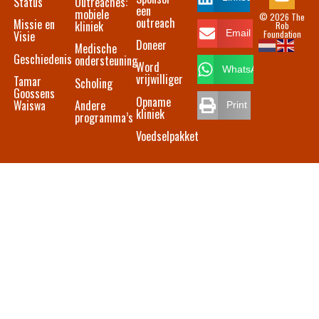
Status
Outreaches:
een
mobiele
© 2026 The
outreach
Missie en
kliniek
Rob
Foundation
Email
Visie
Doneer
Medische
Geschiedenis
ondersteuning
Word
WhatsApp
vrijwilliger
Tamar
Scholing
Goossens
Opname
Waiswa
Andere
Print
kliniek
programma’s
Voedselpakket