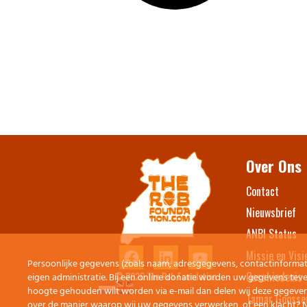
Over Ons
Contact​
Nieuwsbrief
ANBI Status
Missie en Visi
Persoonlijke gegevens (zoals naam, adresgegevens, contactinformatie
© 2026 The Rob Foundation
Geschiedenis
eigen administratie. Bij een online donatie worden uw gegevens tev
hoogte gehouden wilt worden via e-mail dan delen wij deze gegeve
Tamar Goosse
over de manier waarop wij uw gegevens verwerken, of een klacht? 