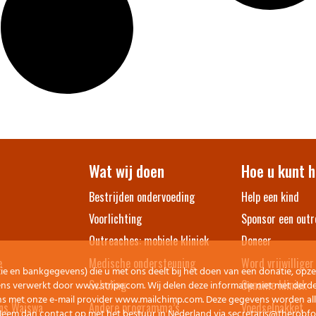
Wat wij doen
Hoe u kunt h
Bestrijden ondervoeding
Help een kind
Voorlichting
Sponsor een outr
Outreaches: mobiele kliniek
Doneer
e
Medische ondersteuning
Word vrijwilliger
 en bankgegevens) die u met ons deelt bij het doen van een donatie, opzet
Scholing
Opname kliniek
ens verwerkt door www.stripe.com. Wij delen deze informatie niet met derd
ns met onze e-mail provider www.mailchimp.com. Deze gegevens worden all
ns Waiswa
Andere programma’s
Voedselpakket
Neem dan contact op met het bestuur in Nederland via secretaris@therob