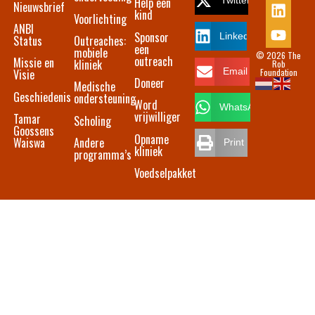
Help een
Twitter
Nieuwsbrief
kind
Voorlichting
ANBI
Sponsor
LinkedIn
Status
Outreaches:
een
mobiele
© 2026 The
outreach
Missie en
kliniek
Rob
Foundation
Email
Visie
Doneer
Medische
Geschiedenis
ondersteuning
Word
WhatsApp
vrijwilliger
Tamar
Scholing
Goossens
Opname
Waiswa
Andere
Print
kliniek
programma’s
Voedselpakket